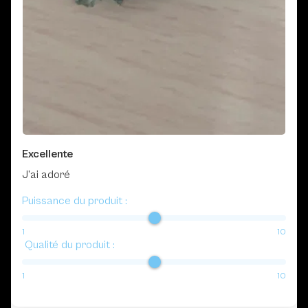
Excellente
J’ai adoré
Puissance du produit :
1
10
Qualité du produit :
1
10