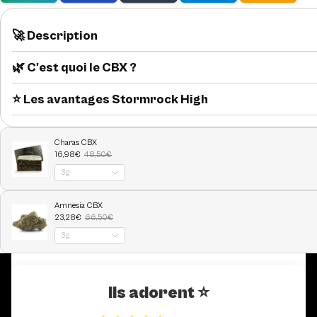
🚀 Description
🌿 C'est quoi le CBX ?
⭐️ Les avantages Stormrock High
Ils adorent ⭐️