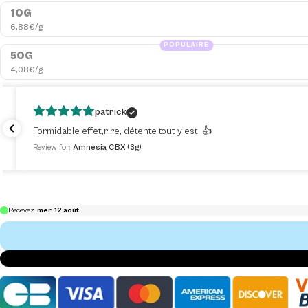
10G
6,88€/g
POPULAIRE
50G
4,08€/g
patrick
Formidable effet,rire, détente tout y est. 👍
Review for:
Amnesia CBX (3g)