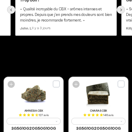
Trop bon !
Gén
« Qualité incroyable du CBX — arômes intenses et
« S
propres. Depuis que j’en prends mes douleurs sont bien
Dep
moindres, je recommande fortement. »
vra
Il y a 3 jours
John. L
Kill
ÇA POURRAIT ÉGALEMENT
T'INTÉRESSER :
AMNESIA CBX
CHARAS CBX
127 avis
146 avis
3G
5G
10G
20G
50G
100G
3G
5G
10G
20G
50G
100G