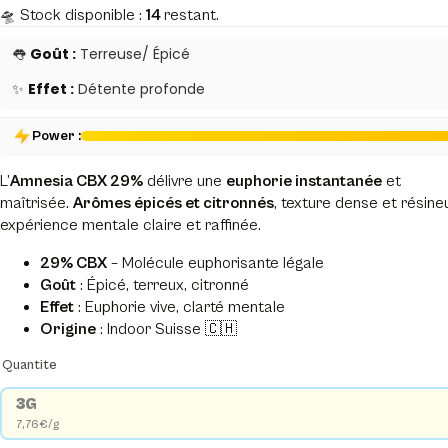
🛸 Stock disponible :
14
restant.
👅
Goût :
Terreuse/ Épicé
✨
Effet :
Détente profonde
Power :
L’
Amnesia CBX 29%
délivre une
euphorie instantanée
et
maîtrisée.
Arômes épicés et citronnés
, texture dense et résine
expérience mentale claire et raffinée.
29% CBX
– Molécule euphorisante légale
Goût
: Épicé, terreux, citronné
Effet
: Euphorie vive, clarté mentale
Origine
: Indoor Suisse 🇨🇭
Quantite
3G
7,76€/g