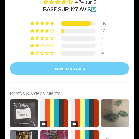
4.74 sur 5
BASÉ SUR 127 AVIS
110
10
2
1
4
Écrire un avis
Photos & vidéos clients