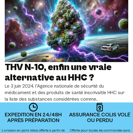
THV N-10, enfin une vraie
alternative au HHC ?
Le 3 juin 2024, l'Agence nationale de sécurité du
médicament et des produits de santé inscrivaitle HHC sur
la liste des substances considérées comme..
EXPEDITION EN 24/48H
ASSURANCE COLIS VOLÉ
APRÈS PRÉPARATION
OU PERDU
Livraison en point relais offerte à partir de
Offerte pour toutes les commandes sans