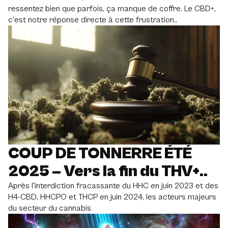
ressentez bien que parfois, ça manque de coffre. Le CBD+,
c'est notre réponse directe à cette frustration..
COUP DE TONNERRE ÉTÉ
2025 – Vers la fin du THV+..
Après l'interdiction fracassante du HHC en juin 2023 et des
H4-CBD, HHCPO et THCP en juin 2024, les acteurs majeurs
du secteur du cannabis