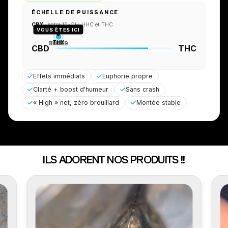
ÉCHELLE DE PUISSANCE
CBX
· entre 10-OH-HHC et THC
VOUS ÊTES ICI
THX
H4CBD
THC-P
CBX
CBD
THC
Effets immédiats
Euphorie propre
Clarté + boost d'humeur
Sans crash
« High » net, zéro brouillard
Montée stable
ILS ADORENT NOS PRODUITS !!