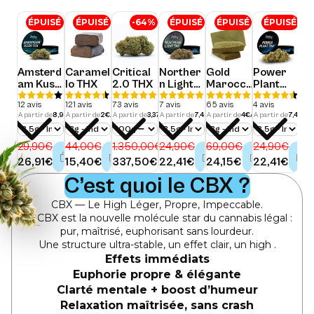
Amsterdam Kush THX - Calibox
Caramello THX
Critical 2.0 THX
Northern Light THX - Calibox
Gold Maroccan THX
Power Plant 
Nev
ÉPUISÉ
ÉPUISÉ
-64%
ÉPUISÉ
ÉPUISÉ
ÉPUISÉ
Amsterd
Caramel
Critical
Norther
Gold
Power
Ne
am Kush
lo THX
2.0 THX
n Light
Marocc
Plant
Ha
THX -
THX -
an THX
THX -
TH
12 avis
121 avis
73 avis
7 avis
65 avis
4 avis
7 a
Calibox
Calibox
Calibox
Ca
A partir de
8,97€/g
A partir de
2€/g
A partir de
3,37€/g
A partir de
7,47€/g
A partir de
4€/g
A partir de
7,47€/
A pa
Quantite
Quantite
Quantite
Quantite
Quantite
Quantite
Qu
Prix régulier
Prix régulier
Prix régulier
Prix régulier
Prix régulier
Prix régulier
Pri
29,90€
44,00€
1.350,00€
24,90€
69,00€
24,90€
26
Prix promotionnel
Prix promotionnel
Prix promotionnel
Prix promotionnel
Prix promotionnel
Prix promot
Pr
26,91€
15,40€
337,50€
22,41€
24,15€
22,41€
24
C’est quoi le CBX ?
CBX — Le High Léger, Propre, Impeccable.
Le CBX est la nouvelle molécule star du cannabis légal :
pur, maîtrisé, euphorisant sans lourdeur.
Une structure ultra-stable, un effet clair, un high .
Effets immédiats
Euphorie propre & élégante
Clarté mentale + boost d’humeur
Relaxation maîtrisée, sans crash