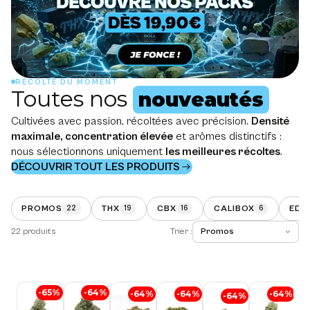
RÉCOLTE DU MOMENT
Toutes nos
nouveautés
Cultivées avec passion, récoltées avec précision.
Densité
maximale, concentration élevée
et arômes distinctifs :
nous sélectionnons uniquement
les meilleures récoltes
.
DÉCOUVRIR TOUT LES PRODUITS
PROMOS
THX
CBX
CALIBOX
EDI
22
19
16
6
22 produits
Trier :
Strawberry Small Buds CBX
Pop Corn Gorilla Glue CBX
Tropical Kush CBX
Gorilla Glue CBX
Girl Scoot Cookie THX
Biscotti Pop
So
-65%
-64%
-64%
-64%
-64%
-64%