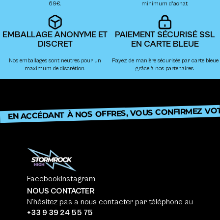
69€.
minimum d'achat.
EMBALLAGE ANONYME ET
PAIEMENT SÉCURISÉ SSL
DISCRET
EN CARTE BLEUE
Nos emballages sont neutres pour un
Payez de manière sécurisée par carte bleue
maximum de discrétion.
grâce à nos partenaires.
EN ACCÉDANT À NOS OFFRES, VOUS CONFIRMEZ VOTRE
Facebook
Instagram
NOUS CONTACTER
N'hésitez pas a nous contacter par téléphone au
+33 9 39 24 55 75