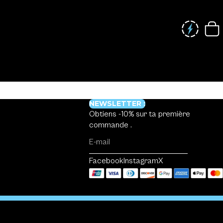
No
Compte
Autres options de connexion
Commandes
Profil
NEWSLETTER :
Obtiens -10% sur ta première
commande .
E-mail
Facebook
Instagram
X