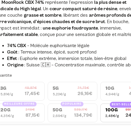
a
MoonRock CBX 74%
représente l’expression
la plus dense et
dicale du High légal
. Un
cœur compact saturé de résine
, enve
’une couche
grasse et sombre
, libérant des
arômes profonds d
rre volcanique, d’épices chaudes et de sucre brut
. En bouche,
impact est immédiat :
une euphorie foudroyante
, immersive,
rfaitement stable
, conçue pour une sensation globale et maîtri
74% CBX
– Molécule euphorisante légale
Goût
: Terreux intense, épicé, sucré profond
Effet
: Euphorie extrême, immersion totale, bien-être global
Origine
: Suisse 🇨🇭 – Concentration maximale, contrôle ab
antite
3G
5G
10G
49,87€
74,75€
1
17,45€
26,16€
5,81€/g
5,23€/g
4,94€/g
MEILLEURE OFFRE
POPULAIRE
BEST-SELLE
20G
50G
100G
249€
539,17€
99
87,15€
134,79€
24
4,35€/g
2,69€/g
2,48€/g