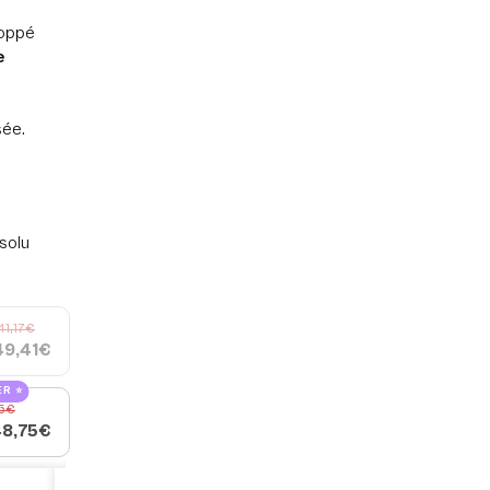
loppé
e
sée.
solu
41,17€
49,41€
R ⭐️
5€
8,75€