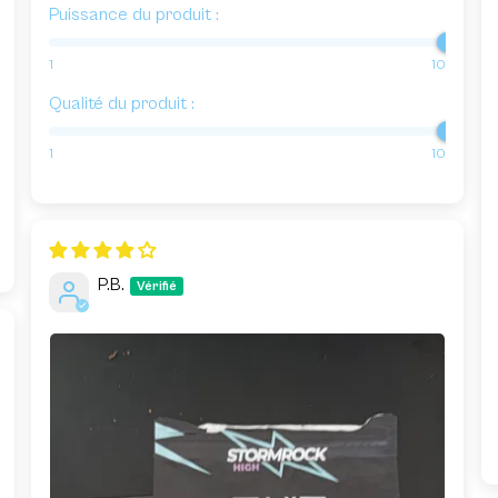
Puissance du produit :
1
10
Qualité du produit :
1
10
P.B.