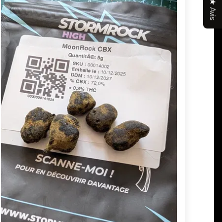
★ Avis