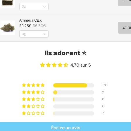
Ils adorent ⭐️
4.70 sur 5
170
21
6
0
7
Écrire un avis