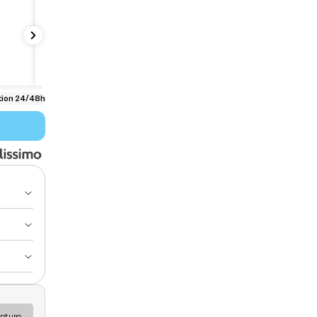
Anonyme
Qualité au top je recommande 👍
Review for:
MoonRock CBX