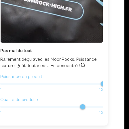
Pas mal du tout
Rarement déçu avec les MoonRocks. Puissance,
texture, goût, tout y est... En concentré ! 💥
Puissance du produit :
1
10
Qualité du produit :
1
10