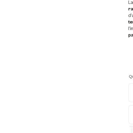
L
ra
d
te
l’
pa
Qu