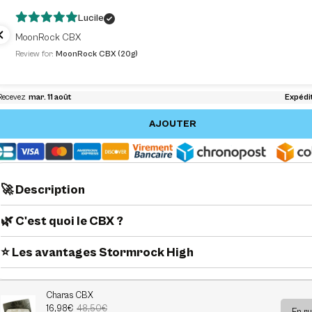
Lucile
MoonRock CBX
Review for:
MoonRock CBX (20g)
AJOUTER
🚀 Description
🌿 C'est quoi le CBX ?
⭐️ Les avantages Stormrock High