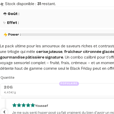
🛸 Stock disponible :
31
restant.
👅
Goût :
✨
Effet :
Power :
Le pack ultime pour les amoureux de saveurs riches et contrast
une trilogie qui mêle
cerise juteuse
,
fraîcheur citronnée glacé
gourmandise pâtissière signature
. Un combo calibré pour t’offr
voyage sensoriel complet — fruité, frais, crémeux — et un mome
détente haut de gamme comme seul le Black Friday peut en offri
Quantite
POPULAIRE
20G
4,45€/g
Youssef
Je me suis senti hyper posé ça fait vraiment du bien d’avoir un m