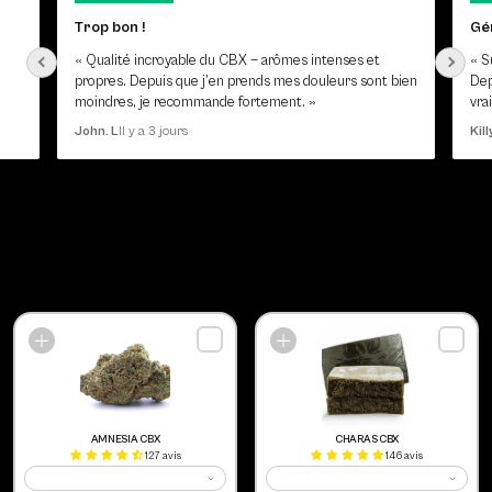
Trop bon !
Gén
« Qualité incroyable du CBX — arômes intenses et
« S
propres. Depuis que j’en prends mes douleurs sont bien
Dep
moindres, je recommande fortement. »
vra
Il y a 3 jours
John. L
Kill
ÇA POURRAIT ÉGALEMENT
T'INTÉRESSER :
AMNESIA CBX
CHARAS CBX
127 avis
146 avis