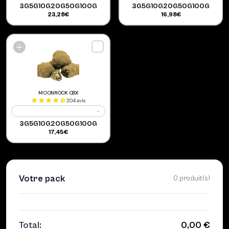
3G
5G
10G
20G
50G
100G
3G
5G
10G
20G
50G
100G
23,28€
16,98€
MOONROCK CBX
204 avis
3G
5G
10G
20G
50G
100G
17,45€
Votre pack
0 produit(s)
Total:
0,00 €